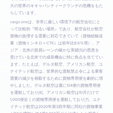
大の世界のキキャパシティークランチの危機をもた
らしています。
cargo.oneは、非常に厳しい環境下の航空会社にと
って比較的『明るい場所』であり、航空会社が航空
貨物の急増する需要に対応できていて（貨物総輸送
量（貨物トンキロ＝CTK）は前年比8.6％増）、ア
ジア・北米の貿易レーンの確かな実績[5]の恩恵を
受けている北米での成長機会に特に焦点を当ててい
ます。たとえば、デルタ航空、アメリカン航空、ユ
ナイテッド航空は、世界的な渡航禁止令による乗客
需要の減少を相殺するために貨物専用便を劇的に増
やしました。デルタ航空は週に124便の貨物専用便
を運航しており[6]、アメリカン航空は10月だけで
1,000便近くの貨物専用便を運航しており[7]、ユナ
イテッド航空は2020年第3四半期に同社の貨物事業