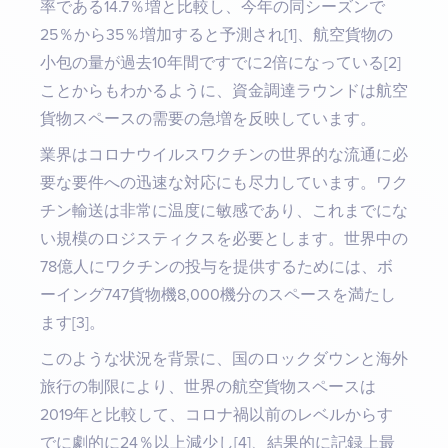
率である14.7％増と比較し、今年の同シーズンで
25％から35％増加すると予測され[1]、航空貨物の
小包の量が過去10年間ですでに2倍になっている[2]
ことからもわかるように、資金調達ラウンドは航空
貨物スペースの需要の急増を反映しています。
業界はコロナウイルスワクチンの世界的な流通に必
要な要件への迅速な対応にも尽力しています。ワク
チン輸送は非常に温度に敏感であり、これまでにな
い規模のロジスティクスを必要とします。世界中の
78億人にワクチンの投与を提供するためには、ボ
ーイング747貨物機8,000機分のスペースを満たし
ます[3]。
このような状況を背景に、国のロックダウンと海外
旅行の制限により、世界の航空貨物スペースは
2019年と比較して、コロナ禍以前のレベルからす
でに劇的に24％以上減少し[4]、結果的に記録上最